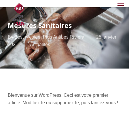
Men
Skip
Menu
to
main
Mesures Sanitaires
content
By
Best Western Plus Antibes Riviera
25 janvier
2021
Actualités
Bienvenue sur WordPress. Ceci est votre premier
article. Modifiez-le ou supprimez-le, puis lancez-vous !