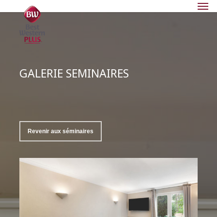
Men
Skip
Menu
to
main
content
GALERIE SEMINAIRES
Revenir aux séminaires